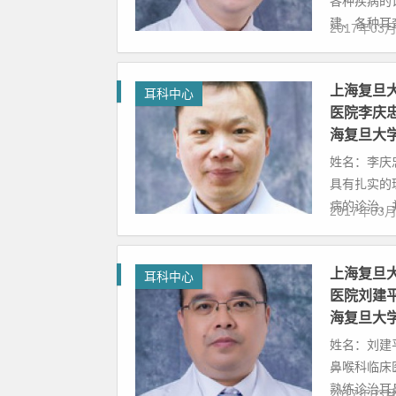
各种疾病的
建、各种耳聋
2017年03
上海复旦
耳科中心
医院李庆
海复旦大
姓名：李庆
具有扎实的
病的诊治，并
2017年03
上海复旦
耳科中心
医院刘建
海复旦大
姓名：刘建平
鼻喉科临床
熟练诊治耳鼻
2017年03