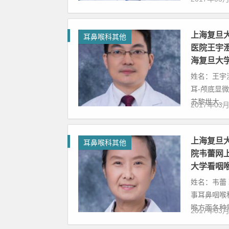
上海复旦
耳鼻喉科其他
医院王宇
海复旦大
姓名：王宇
耳-颅底显微
苏黎世大...
2017年03
上海复旦
耳鼻喉科其他
院韦蕾网
大学看咽
姓名：韦蕾
事耳鼻咽喉
喉方面各种常
2017年03