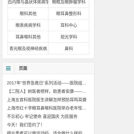
白内障与晶状体疾病学科
眼眶及眼肿瘤学科
眼科其他
眼耳鼻整形科
眼表疾病学科
耳科中心
耳鼻喉科其他
视光学科
青光眼及视神经疾病
鼻科
页面
2017年“世界急救日“系列活动——医院组织安保骨干进行急救培训
【二院人】树医者榜样，助患者安康——我院王林教授荣获“国之名医·优秀风范”称号
上海五官科医院医生讲解怎样预防耳鸣耳聋
上海市红十字眼耳鼻喉科医院举办老年性白内障健康知识讲座
不忘初心 牢记使命 喜迎国庆 为民服务
今天！我们签约了！
咽炎患者可以做运动吗，适合做什么样的运动？