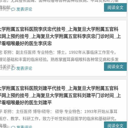
诊治，尤其擅长面瘫、面神经瘤等各种面神经疾病、中耳炎和听力重
和眩...
阅读全文
月29日
发表评论
大学附属五官科医院李庆忠代挂号_上海复旦大学附属五官科
忠网上预约挂号_上海复旦大学附属五官科李庆忠门诊时间_上
学看咽喉最好的医生李庆忠
忠 职称：副主任医师 专业特色：博士，1992年从事临床工作至今，
理论基础和丰富的临床经验。熟练掌握耳鼻咽喉科各种常见病和多发
关注于...
阅读全文
月29日
发表评论
大学附属五官科医院刘建平代挂号_上海复旦大学附属五官科
平网上预约挂号_上海复旦大学附属五官科刘建平门诊时间_上
学看咽喉最好的医生刘建平
 职称：主任医师 博导/硕导： 硕导 专业特色：1993年开始从事耳
医疗、教学、科研工作，致力于听觉和前庭医学的临床和基础研究。
喉...
阅读全文
月29日
发表评论