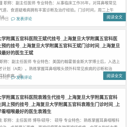
瑾 职称：副主任医师 专业特色：从事临床工作35年，对耳鼻喉常见
气道、食道疑难病拥有丰富诊断及治疗经验。门诊时间，周二上午
...
阅读全文
月29日
发表评论
大学附属五官科医院王斌代挂号_上海复旦大学附属五官科医
上预约挂号_上海复旦大学附属五官科王斌门诊时间_上海复旦
喉最好的医生王斌
 职称：副主任医师 专业特色：美国约翰霍普金斯大学博士后，入选上
才计划（A类）。熟练掌握耳鼻咽喉头颈外科常见疾病的诊断和治
科疾病，运...
阅读全文
月29日
发表评论
大学附属五官科医院袁雅生代挂号_上海复旦大学附属五官科
生网上预约挂号_上海复旦大学附属五官科袁雅生门诊时间_上
学看咽喉最好的医生袁雅生
生 职称：主任医师 博导/硕导： 硕导 专业特色：熟练掌握耳鼻咽喉科