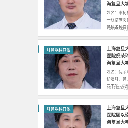
海复旦大
姓名：李柯
一线临床岗
鼻科各种良性
2017年03
上海复旦
耳鼻喉科其他
医院倪荣
海复旦大
姓名：倪荣
诊治耳、鼻
四下午 电话
2017年03
上海复旦
耳鼻喉科其他
医院顾以
海复旦大