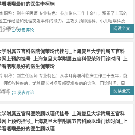
学看咽喉最好的医生李柯楠
楠 职称：副主任医师 专业特色：参加临床工作十余年，积累了丰富的
位工作经验和处理突发事件的能力。主攻头颈肿瘤科、小儿咽喉科及
和恶性疾...
阅读全文
月29日
发表评论
大学附属五官科医院倪荣玲代挂号_上海复旦大学附属五官科
玲网上预约挂号_上海复旦大学附属五官科倪荣玲门诊时间_上
学看咽喉最好的医生倪荣玲
玲 职称：副主任医师 专业特色：从事耳鼻喉科临床工作三十五年，能
、咽喉各种疾病，尤其擅长对咽喉部疑难疾病的诊治。门诊时间，周
预约...
阅读全文
月29日
发表评论
大学附属五官科医院顾以瑾代挂号_上海复旦大学附属五官科
瑾网上预约挂号_上海复旦大学附属五官科顾以瑾门诊时间_上
学看咽喉最好的医生顾以瑾