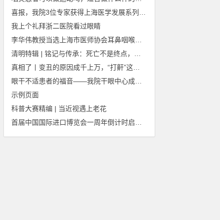
喜报，我院3位专家获得上海医学发展系列奖项
我上个礼拜浙二医院看过眼睛
李华伟教授当选上海市医师协会耳鼻咽喉科医师分会第二届委员会会长
清明特辑 | 铭记与传承：死亡不是终点，遗忘才是
真相了丨变丑的原因成千上万，“打鼾”这个原因你想到了吗？
眼干不适患者的福音——我院干眼中心成立啦！
示例页面
科普大赛精编 | 当近视遇上老花
首届中国国际进口博览会一周年倒计时启动仪式在北京举行