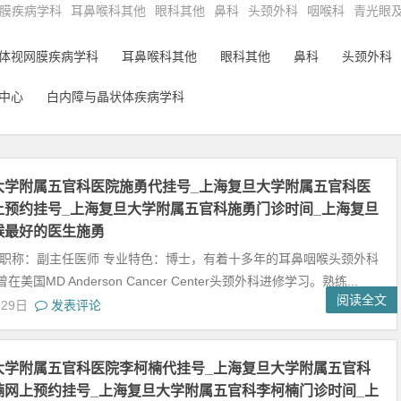
膜疾病学科
耳鼻喉科其他
眼科其他
鼻科
头颈外科
咽喉科
青光眼
体视网膜疾病学科
耳鼻喉科其他
眼科其他
鼻科
头颈外科
中心
白内障与晶状体疾病学科
大学附属五官科医院施勇代挂号_上海复旦大学附属五官科医
上预约挂号_上海复旦大学附属五官科施勇门诊时间_上海复旦
喉最好的医生施勇
 职称：副主任医师 专业特色：博士，有着十多年的耳鼻咽喉头颈外科
美国MD Anderson Cancer Center头颈外科进修学习。熟练...
阅读全文
月29日
发表评论
大学附属五官科医院李柯楠代挂号_上海复旦大学附属五官科
楠网上预约挂号_上海复旦大学附属五官科李柯楠门诊时间_上