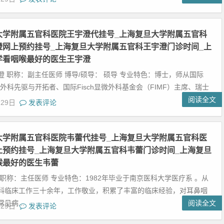
大学附属五官科医院王宇澄代挂号_上海复旦大学附属五官科
澄网上预约挂号_上海复旦大学附属五官科王宇澄门诊时间_上
学看咽喉最好的医生王宇澄
澄 职称：副主任医师 博导/硕导： 硕导 专业特色：博士，师从国际
外科先驱与开拓者、国际Fisch显微外科基金会（FIMF）主席、瑞士
阅读全文
月29日
发表评论
大学附属五官科医院韦蕾代挂号_上海复旦大学附属五官科医
上预约挂号_上海复旦大学附属五官科韦蕾门诊时间_上海复旦
喉最好的医生韦蕾
 职称：主任医师 专业特色：1982年毕业于南京医科大学医疗系 。从
科临床工作三十余年，工作敬业，积累了丰富的临床经验，对耳鼻咽
见病...
阅读全文
月29日
发表评论