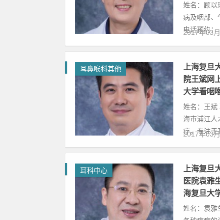
姓名：顾以
病及咽部、
电话预约： 18
2017年03
上海复旦
耳鼻喉科其他
院王斌网
大学看咽
姓名：王斌
海市浦江人
疗。专注于耳
2017年03
上海复旦
耳科中心
医院袁雅
海复旦大
姓名：袁雅