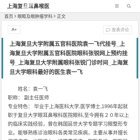
上海复旦耳鼻喉医
院
首页
眼眶及眼肿瘤学科
正文
A+
发表评论
上海复旦大学附属五官科医院袁一飞代挂号_上
海复旦大学附属五官科医院眼科张锐网上预约挂
号_上海复旦大学附属眼科张锐门诊时间_上海复
旦大学眼科最好的医生袁一飞
姓名：袁一飞
职称： 副主任医师
专业特色： 毕业于上海医科大学,医学博士,1996年起就
职于复旦大学眼耳鼻喉科医院眼科,至今拥有２０年以上
的临床实践经验，曾在韩国延世大学专题学习眼整形专
业。能够熟练诊治眼科各类常见疾病，主要从事并擅长